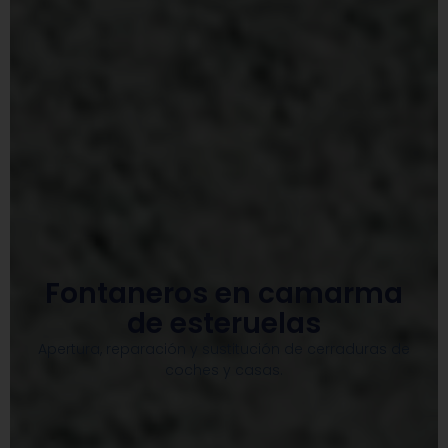
Fontaneros en camarma
de esteruelas
Apertura, reparación y sustitución de cerraduras de
coches y casas.​