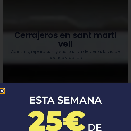
Cerrajeros en sant marti
vell
Apertura, reparación y sustitución de cerraduras de
coches y casas.​