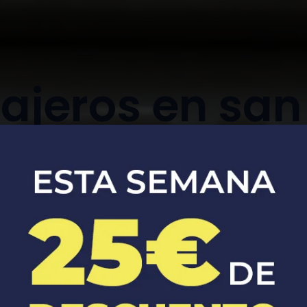
ajeros en san
del valle
Apertura, reparación y sustitución de
cerraduras de coches y casas.​