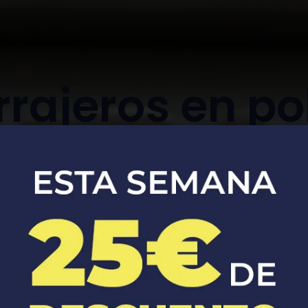
rrajeros en po
llarga
Apertura, reparación y sustitución de
cerraduras de coches y casas.​