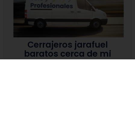
Cerrajeros jarafuel
baratos cerca de mi
No esperes más para asegurar la tranquilidad y
seguridad de tu hogar o negocio en jarafuel. Llámanos
ahora y descubre por qué
Tele Profesionales
es la
mejor opción para tus necesidades de cerrajería.
Aprovecha nuestros precios bajos y nuestro servicio
de alta calidad. ¡Estamos disponibles las 24 horas del
día, los 7 días de la semana, listos para ayudarte con
cualquier problema de cerrajería sin romper tu
presupuesto!