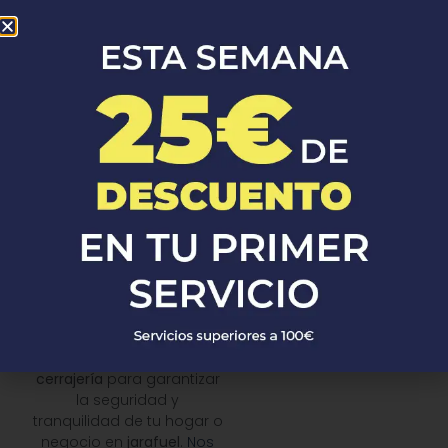
Servicios de
Cerrajería en
jarafuel
En
Tele Profesionales
,
ofrecemos una amplia
gama de
servicios de
cerrajería
para garantizar
la seguridad y
tranquilidad de tu hogar o
negocio en
jarafuel
.
Nos