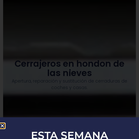
Cerrajeros en hondon de
las nieves
Apertura, reparación y sustitución de cerraduras de
coches y casas.​