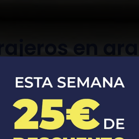
rajeros en ar
de moncayo
Apertura, reparación y sustitución de
cerraduras de coches y casas.​