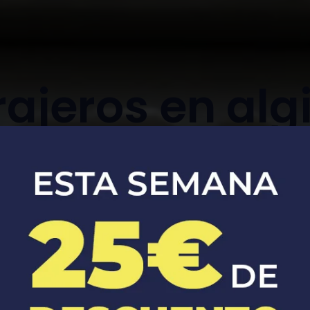
rajeros en alg
d'alfara
Apertura, reparación y sustitución de
cerraduras de coches y casas.​