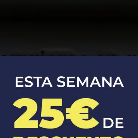
errajeros en a
Apertura, reparación y sustitución de
cerraduras de coches y casas.​